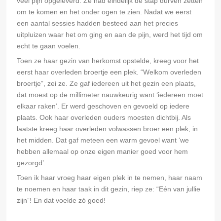
veel pijn opgeleverd. Ze had eindelijk de stap durven zetten
om te komen en het onder ogen te zien. Nadat we eerst
een aantal sessies hadden besteed aan het precies
uitpluizen waar het om ging en aan de pijn, werd het tijd om
echt te gaan voelen.
Toen ze haar gezin van herkomst opstelde, kreeg voor het
eerst haar overleden broertje een plek. “Welkom overleden
broertje”, zei ze. Ze gaf iedereen uit het gezin een plaats,
dat moest op de millimeter nauwkeurig want ‘iedereen moet
elkaar raken’. Er werd geschoven en gevoeld op iedere
plaats. Ook haar overleden ouders moesten dichtbij. Als
laatste kreeg haar overleden volwassen broer een plek, in
het midden. Dat gaf meteen een warm gevoel want ‘we
hebben allemaal op onze eigen manier goed voor hem
gezorgd’.
Toen ik haar vroeg haar eigen plek in te nemen, haar naam
te noemen en haar taak in dit gezin, riep ze: “Eén van jullie
zijn”! En dat voelde zó goed!