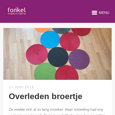
MENU
12 JUNI 2016
Overleden broertje
Ze voelde zich al zo lang onzeker. Haar scheiding had erg