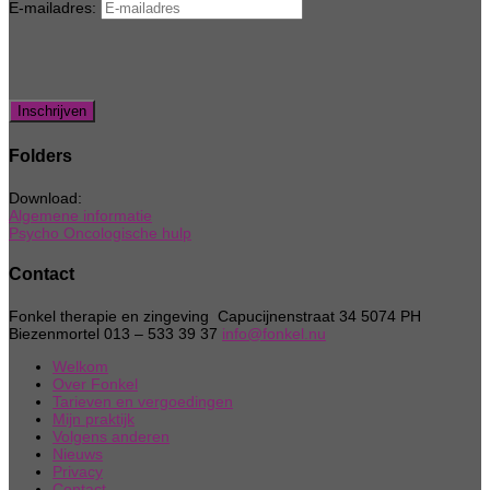
E-mailadres:
Folders
Download:
Algemene informatie
Psycho Oncologische hulp
Contact
Fonkel therapie en zingeving Capucijnenstraat 34 5074 PH
Biezenmortel 013 – 533 39 37
info@fonkel.nu
Welkom
Over Fonkel
Tarieven en vergoedingen
Mijn praktijk
Volgens anderen
Nieuws
Privacy
Contact