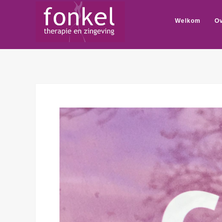
Welkom
Ov