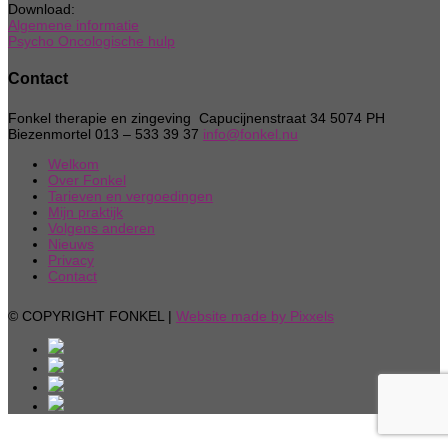
Download:
Algemene informatie
Psycho Oncologische hulp
Contact
Fonkel therapie en zingeving Capucijnenstraat 34 5074 PH
Biezenmortel 013 – 533 39 37
info@fonkel.nu
Welkom
Over Fonkel
Tarieven en vergoedingen
Mijn praktijk
Volgens anderen
Nieuws
Privacy
Contact
© COPYRIGHT FONKEL |
Website made by Pixxels