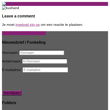
MENU
Leave a comment
Je moet
ingelogd zijn op
om een reactie te plaatsen.
Neem vrijblijvend contact op
Nieuwsbrief / Fonkeling
Voornaam
Achternaam
E-mailadres:
Folders