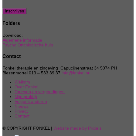
Folders
Download:
Algemene informatie
Psycho Oncologische hulp
Contact
Fonkel therapie en zingeving Capucijnenstraat 34 5074 PH
Biezenmortel 013 – 533 39 37
info@fonkel.nu
Welkom
Over Fonkel
Tarieven en vergoedingen
Mijn praktijk
Volgens anderen
Nieuws
Privacy
Contact
© COPYRIGHT FONKEL |
Website made by Pixxels