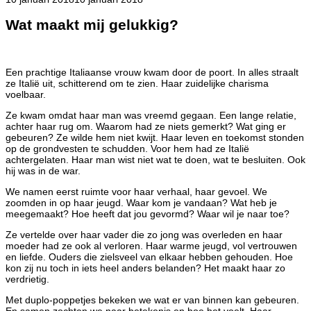
Wat maakt mij gelukkig?
Een prachtige Italiaanse vrouw kwam door de poort. In alles straalt
ze Italië uit, schitterend om te zien. Haar zuidelijke charisma
voelbaar.
Ze kwam omdat haar man was vreemd gegaan. Een lange relatie,
achter haar rug om. Waarom had ze niets gemerkt? Wat ging er
gebeuren? Ze wilde hem niet kwijt. Haar leven en toekomst stonden
op de grondvesten te schudden. Voor hem had ze Italië
achtergelaten. Haar man wist niet wat te doen, wat te besluiten. Ook
hij was in de war.
We namen eerst ruimte voor haar verhaal, haar gevoel. We
zoomden in op haar jeugd. Waar kom je vandaan? Wat heb je
meegemaakt? Hoe heeft dat jou gevormd? Waar wil je naar toe?
Ze vertelde over haar vader die zo jong was overleden en haar
moeder had ze ook al verloren. Haar warme jeugd, vol vertrouwen
en liefde. Ouders die zielsveel van elkaar hebben gehouden. Hoe
kon zij nu toch in iets heel anders belanden? Het maakt haar zo
verdrietig.
Met duplo-poppetjes bekeken we wat er van binnen kan gebeuren.
En samen zochten we naar betekenis en hoe het voelt. Haar