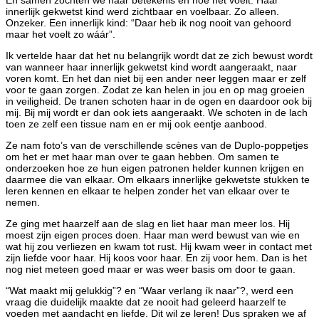
innerlijk gekwetst kind werd zichtbaar en voelbaar. Zo alleen.
Onzeker. Een innerlijk kind: “Daar heb ik nog nooit van gehoord
maar het voelt zo wáár”.
Ik vertelde haar dat het nu belangrijk wordt dat ze zich bewust wordt
van wanneer haar innerlijk gekwetst kind wordt aangeraakt, naar
voren komt. En het dan niet bij een ander neer leggen maar er zelf
voor te gaan zorgen. Zodat ze kan helen in jou en op mag groeien
in veiligheid. De tranen schoten haar in de ogen en daardoor ook bij
mij. Bij mij wordt er dan ook iets aangeraakt. We schoten in de lach
toen ze zelf een tissue nam en er mij ook eentje aanbood.
Ze nam foto’s van de verschillende scènes van de Duplo-poppetjes
om het er met haar man over te gaan hebben. Om samen te
onderzoeken hoe ze hun eigen patronen helder kunnen krijgen en
daarmee die van elkaar. Om elkaars innerlijke gekwetste stukken te
leren kennen en elkaar te helpen zonder het van elkaar over te
nemen.
Ze ging met haarzelf aan de slag en liet haar man meer los. Hij
moest zijn eigen proces doen. Haar man werd bewust van wie en
wat hij zou verliezen en kwam tot rust. Hij kwam weer in contact met
zijn liefde voor haar. Hij koos voor haar. En zij voor hem. Dan is het
nog niet meteen goed maar er was weer basis om door te gaan.
“Wat maakt mij gelukkig”? en “Waar verlang ík naar”?, werd een
vraag die duidelijk maakte dat ze nooit had geleerd haarzelf te
voeden met aandacht en liefde. Dit wil ze leren! Dus spraken we af