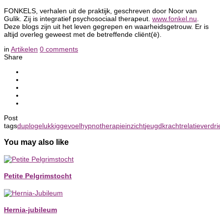
FONKELS, verhalen uit de praktijk, geschreven door Noor van
Gulik. Zij is integratief psychosociaal therapeut.
www.fonkel.nu
.
Deze blogs zijn uit het leven gegrepen en waarheidsgetrouw. Er is
altijd overleg geweest met de betreffende cliënt(ë).
in
Artikelen
0
comments
Share
Post
tags
duplo
gelukkig
gevoel
hypnotherapie
inzicht
jeugd
kracht
relatie
verdri
You may also like
Petite Pelgrimstocht
Hernia-jubileum