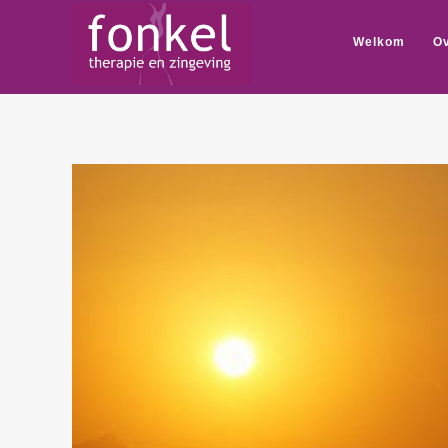
Welkom
Ov