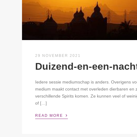
29 NOVEMBER 2021
Duizend-en-een-nach
Iedere sessie mediumschap is anders. Overigens vo
medium maakt contact met overleden dierbaren en zo
verschillende Spirits komen. Ze kunnen veel of wein
of […]
›
READ MORE