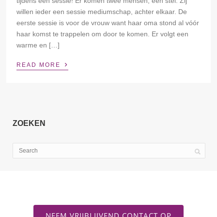
tijdens een sessie! Er komen twee mensen, een stel. Zij
willen ieder een sessie mediumschap, achter elkaar. De
eerste sessie is voor de vrouw want haar oma stond al vóór
haar komst te trappelen om door te komen. Er volgt een
warme en […]
›
READ MORE
ZOEKEN
NEEM VRIJBLIJVEND CONTACT OP