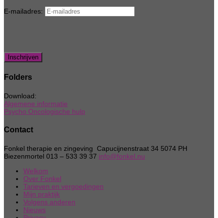
E-mailadres:
Folders
Download:
Algemene informatie
Psycho Oncologische hulp
Contact
Fonkel therapie en zingeving Capucijnenstraat 34 5074 PH
Biezenmortel 013 – 533 39 37
info@fonkel.nu
Welkom
Over Fonkel
Tarieven en vergoedingen
Mijn praktijk
Volgens anderen
Nieuws
Privacy