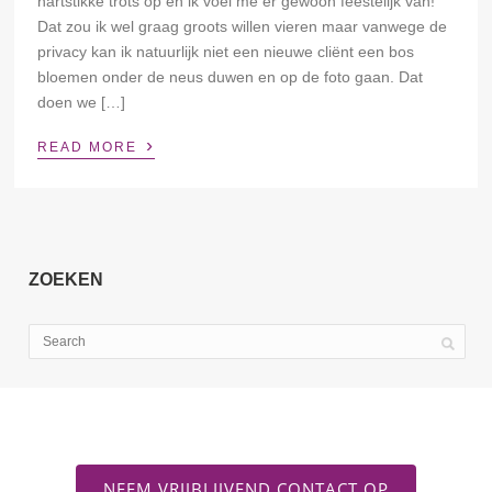
hartstikke trots op en ik voel me er gewoon feestelijk van!
Dat zou ik wel graag groots willen vieren maar vanwege de
privacy kan ik natuurlijk niet een nieuwe cliënt een bos
bloemen onder de neus duwen en op de foto gaan. Dat
doen we […]
›
READ MORE
ZOEKEN
NEEM VRIJBLIJVEND CONTACT OP